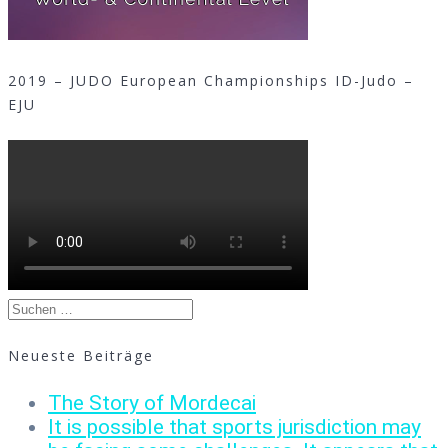
2019 – JUDO European Championships ID-Judo –
EJU
Suchen
nach:
Neueste Beiträge
The Story of Mordecai
It is possible that sports jurisdiction may