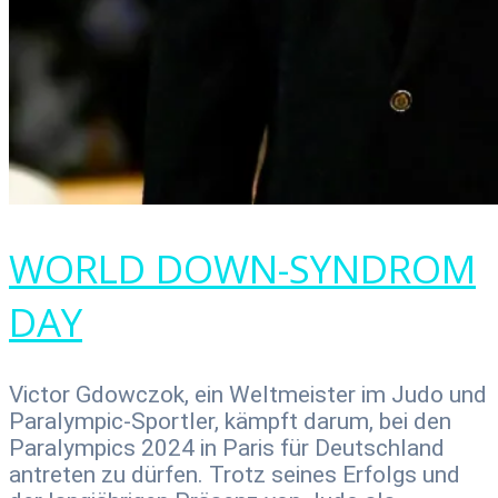
WORLD DOWN-SYNDROM
DAY
Victor Gdowczok, ein Weltmeister im Judo und
Paralympic-Sportler, kämpft darum, bei den
Paralympics 2024 in Paris für Deutschland
antreten zu dürfen. Trotz seines Erfolgs und