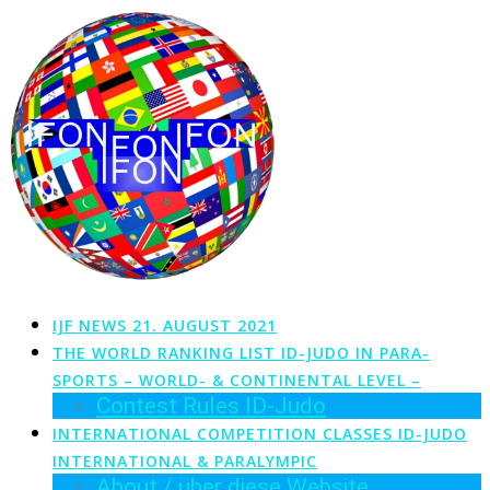
Zum
Inhalt
springen
IJF NEWS 21. AUGUST 2021
THE WORLD RANKING LIST ID-JUDO IN PARA-
SPORTS – WORLD- & CONTINENTAL LEVEL –
Contest Rules ID-Judo
INTERNATIONAL COMPETITION CLASSES ID-JUDO
INTERNATIONAL & PARALYMPIC
About / über diese Website