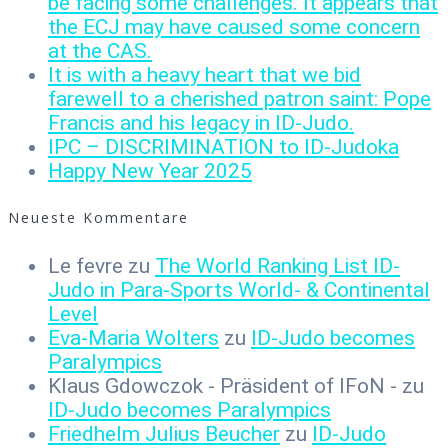
be facing some challenges. It appears that
the ECJ may have caused some concern
at the CAS.
It is with a heavy heart that we bid
farewell to a cherished patron saint: Pope
Francis and his legacy in ID-Judo.
IPC – DISCRIMINATION to ID-Judoka
Happy New Year 2025
Neueste Kommentare
Le fevre
zu
The World Ranking List ID-
Judo in Para-Sports World- & Continental
Level
Eva-Maria Wolters
zu
ID-Judo becomes
Paralympics
Klaus Gdowczok - Präsident of IFoN -
zu
ID-Judo becomes Paralympics
Friedhelm Julius Beucher
zu
ID-Judo