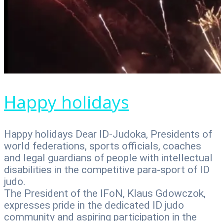
Happy holidays
Happy holidays Dear ID-Judoka, Presidents of
world federations, sports officials, coaches
and legal guardians of people with intellectual
disabilities in the competitive para-sport of ID
judo.
The President of the IFoN, Klaus Gdowczok,
expresses pride in the dedicated ID judo
community and aspiring participation in the