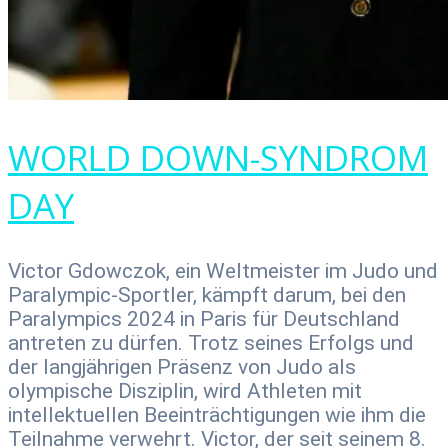
WORLD DOWN-SYNDROM
DAY
Victor Gdowczok, ein Weltmeister im Judo und
Paralympic-Sportler, kämpft darum, bei den
Paralympics 2024 in Paris für Deutschland
antreten zu dürfen. Trotz seines Erfolgs und
der langjährigen Präsenz von Judo als
olympische Disziplin, wird Athleten mit
intellektuellen Beeinträchtigungen wie ihm die
Teilnahme verwehrt. Victor, der seit seinem 8.