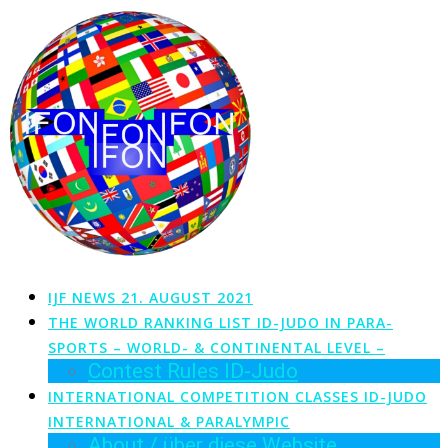
Zum
Inhalt
springen
IJF NEWS 21. AUGUST 2021
THE WORLD RANKING LIST ID-JUDO IN PARA-
SPORTS – WORLD- & CONTINENTAL LEVEL –
Contest Rules ID-Judo
INTERNATIONAL COMPETITION CLASSES ID-JUDO
INTERNATIONAL & PARALYMPIC
About / über diese Website