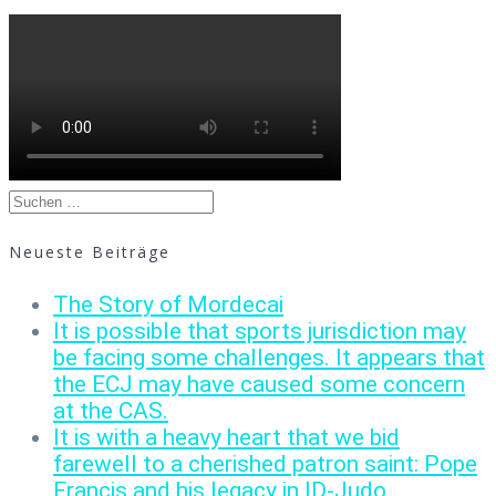
Suchen
nach:
Neueste Beiträge
The Story of Mordecai
It is possible that sports jurisdiction may
be facing some challenges. It appears that
the ECJ may have caused some concern
at the CAS.
It is with a heavy heart that we bid
farewell to a cherished patron saint: Pope
Francis and his legacy in ID-Judo.