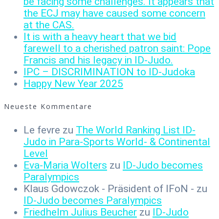
be facing some challenges. It appears that
the ECJ may have caused some concern
at the CAS.
It is with a heavy heart that we bid
farewell to a cherished patron saint: Pope
Francis and his legacy in ID-Judo.
IPC – DISCRIMINATION to ID-Judoka
Happy New Year 2025
Neueste Kommentare
Le fevre
zu
The World Ranking List ID-
Judo in Para-Sports World- & Continental
Level
Eva-Maria Wolters
zu
ID-Judo becomes
Paralympics
Klaus Gdowczok - Präsident of IFoN -
zu
ID-Judo becomes Paralympics
Friedhelm Julius Beucher
zu
ID-Judo