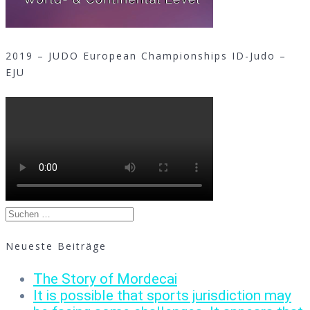
2019 – JUDO European Championships ID-Judo –
EJU
Suchen
nach:
Neueste Beiträge
The Story of Mordecai
It is possible that sports jurisdiction may