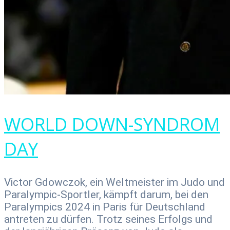
WORLD DOWN-SYNDROM
DAY
Victor Gdowczok, ein Weltmeister im Judo und
Paralympic-Sportler, kämpft darum, bei den
Paralympics 2024 in Paris für Deutschland
antreten zu dürfen. Trotz seines Erfolgs und