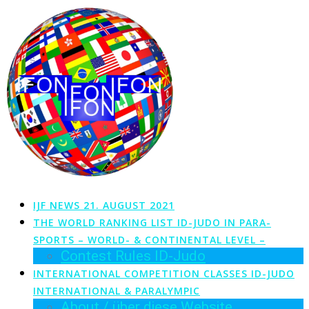
Zum
Inhalt
springen
IJF NEWS 21. AUGUST 2021
THE WORLD RANKING LIST ID-JUDO IN PARA-
SPORTS – WORLD- & CONTINENTAL LEVEL –
Contest Rules ID-Judo
INTERNATIONAL COMPETITION CLASSES ID-JUDO
INTERNATIONAL & PARALYMPIC
About / über diese Website